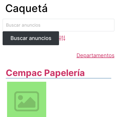
Caquetá
Ir
al
contenido
Búsqueda avanzada
Departamentos
Cempac Papelería