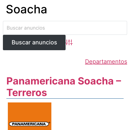
Soacha
Ir
al
contenido
Búsqueda avanzada
Departamentos
Panamericana Soacha –
Terreros