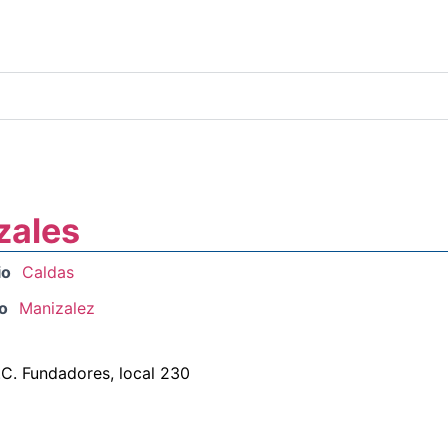
zales
io
Caldas
o
Manizalez
C. Fundadores, local 230