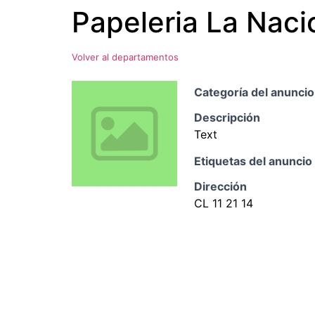
Papeleria La Naci
Ir
al
contenido
Volver al departamentos
Categoría del anuncio
Descripción
Text
Etiquetas del anuncio
Dirección
CL 11 21 14